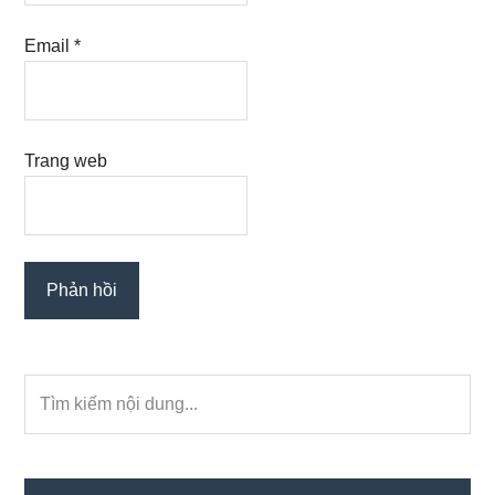
Email
*
Trang web
Primary
Tìm
Sidebar
kiếm
nội
dung...