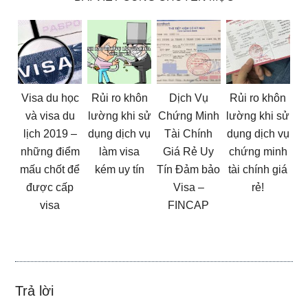
Visa du học
Rủi ro khôn
Dịch Vụ
Rủi ro khôn
và visa du
lường khi sử
Chứng Minh
lường khi sử
lịch 2019 –
dụng dịch vụ
Tài Chính
dụng dịch vụ
những điểm
làm visa
Giá Rẻ Uy
chứng minh
mấu chốt để
kém uy tín
Tín Đảm bảo
tài chính giá
được cấp
Visa –
rẻ!
visa
FINCAP
Reader
Trả lời