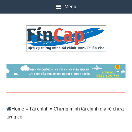
Skip
Skip
Skip
Skip
Menu
to
to
to
to
main
secondary
primary
footer
content
menu
sidebar
Home
»
Tài chính
» Chứng minh tài chinh giá rẻ chưa
từng có