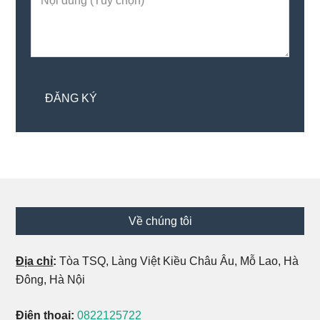
Footer
Về chúng tôi
Địa chỉ
:
Tòa TSQ, Làng Việt Kiều Châu Âu, Mỗ Lao, Hà
Đông, Hà Nội
Điện thoại
:
0822125722