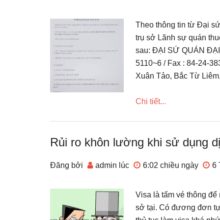
Theo thông tin từ Đại 
trụ sở Lãnh sự quán thu
sau: ĐẠI SỨ QUÁN ĐẠI
5110~6 / Fax : 84-24-38
Xuân Tảo, Bắc Từ Liêm,
Chi tiết...
Rủi ro khôn lường khi sử dụng dị
Đăng bởi
admin
lúc
6:02 chiều
ngày
6 
Visa là tấm vé thông đ
sở tại. Có đương đơn tự