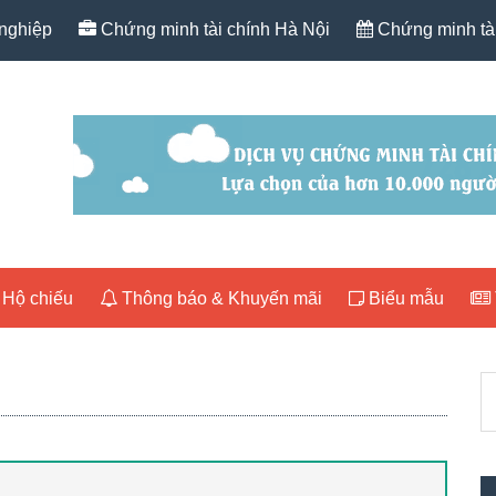
nghiệp
Chứng minh tài chính Hà Nội
Chứng minh tài
Hộ chiếu
Thông báo & Khuyến mãi
Biểu mẫu
P
T
S
k
nộ
du