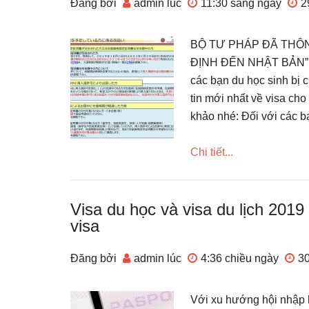
Đăng bởi
admin
lúc
11:30 sáng
ngày
2
BỘ TƯ PHÁP ĐÃ THÔN
ĐỊNH ĐẾN NHẬT BẢN” Dị
các bạn du học sinh bị 
tin mới nhất về visa ch
khảo nhé: Đối với các b
Chi tiết...
Visa du học và visa du lịch 20
visa
Đăng bởi
admin
lúc
4:36 chiều
ngày
3
Với xu hướng hội nhập 