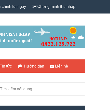
 chính lùi ngày
Chứng minh thu nhập
Tin tức
Hướng dẫn
Liên hệ
rimary
ìm
idebar
iếm
i
ng...