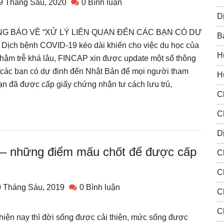
9 Tháng Sáu, 2020
0 Bình luận
D
G BÁO VỀ “XỬ LÝ LIÊN QUAN ĐẾN CÁC BẠN CÓ DỰ
B
ch bệnh COVID-19 kéo dài khiến cho việc du học của
H
chậm trễ khá lâu, FINCAP xin được update một số thông
o các bạn có dự định đến Nhật Bản để mọi người tham
H
ạn đã được cấp giấy chứng nhận tư cách lưu trú,
C
C
Dị
19 – những điểm mấu chốt để được cấp
C
C
0 Tháng Sáu, 2019
0 Bình luận
C
C
hiện nay thì đời sống được cải thiện, mức sống được