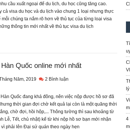
nhu cầu xuất ngoại để du lịch, du học cũng tăng cao.
C
cả visa du học và du lịch vào chung 1 loại nhưng thực
ể mỗi chúng ta nắm rõ hơn về thủ tục của từng loại visa
hững thông tin mới nhất về thủ tục visa du lịch
T
uy
C
a Hàn Quốc online mới nhất
V
 Tháng Năm, 2019
2 Bình luận
T
l
a Hàn Quốc đang khá đông, nên việc nộp được hồ sơ đã
V
 Nhưng thời gian đợi chờ kết quả lại còn là một quãng thời
m
ắng, chờ đợi, hồi hộp,... Thông tường thì sau khoảng từ
4
nh Lễ, Tết, chủ nhật) kể từ khi nộp hồ sơ bạn mới nhận
m
 vì phải lên Đại sứ quán theo ngày hẹn