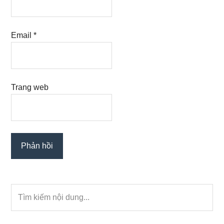
Email
*
Trang web
Primary
Tìm
Sidebar
kiếm
nội