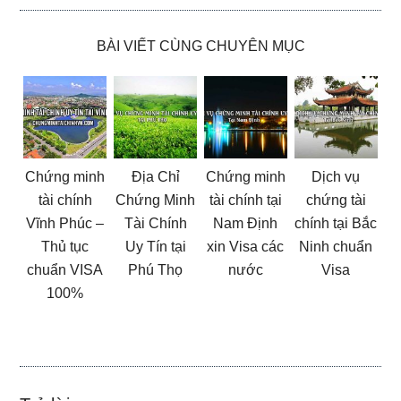
BÀI VIẾT CÙNG CHUYÊN MỤC
Chứng minh
Địa Chỉ
Chứng minh
Dịch vụ
tài chính
Chứng Minh
tài chính tại
chứng tài
Vĩnh Phúc –
Tài Chính
Nam Định
chính tại Bắc
Thủ tục
Uy Tín tại
xin Visa các
Ninh chuẩn
chuẩn VISA
Phú Thọ
nước
Visa
100%