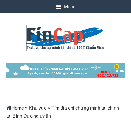
Skip
Skip
Skip
Skip
Menu
to
to
to
to
main
secondary
primary
footer
content
menu
sidebar
Home
»
Khu vực
» Tìm địa chỉ chứng minh tài chính
tại Bình Dương uy tín