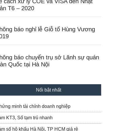
ề cách xử lý COE và VISA đến Nhật
ản T6 – 2020
hông báo nghỉ lễ Giỗ tổ Hùng Vương
019
hông báo chuyển trụ sở Lãnh sự quán
àn Quốc tại Hà Nội
Nổi bật nhất
hứng minh tài chính doanh nghiệp
àm KT3, Sổ tạm trú nhanh
àm sổ hộ khẩu Hà Nội, TP HCM giá rẻ