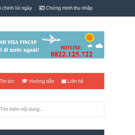
 chính lùi ngày
Chứng minh thu nhập
Tin tức
Hướng dẫn
Liên hệ
rimary
ìm
idebar
iếm
i
ng...