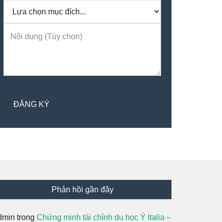
Phản hồi gần đây
dmin
trong
Chứng minh tài chính du học Ý Italia –