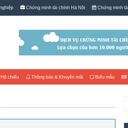
nghiệp
Chứng minh tài chính Hà Nội
Chứng minh tài
Hộ chiếu
Thông báo & Khuyến mãi
Biểu mẫu
P
T
S
k
nộ
du