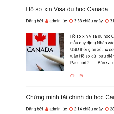
Hồ sơ xin Visa du học Canada
Đăng bởi
admin
lúc
3:38 chiều
ngày
31
Hồ sơ xin Visa du học
mẫu quy định) Nhấp và
USD thời gian xét hồ sơ
tuần Hồ sơ gửi bưu đ
Passport 2. Bản sao 
Chi tiết...
Chứng minh tài chính du học C
Đăng bởi
admin
lúc
2:14 chiều
ngày
28