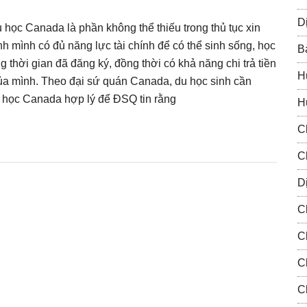
D
 học Canada là phần không thể thiếu trong thủ tục xin
h mình có đủ năng lực tài chính để có thể sinh sống, học
B
ng thời gian đã đăng ký, đồng thời có khả năng chi trả tiền
H
của mình. Theo đại sứ quán Canada, du học sinh cần
u học Canada hợp lý để ĐSQ tin rằng
H
C
C
Dị
C
C
C
C