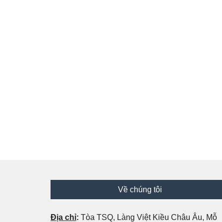
Footer
Về chúng tôi
Địa chỉ
:
Tòa TSQ, Làng Việt Kiều Châu Âu, Mỗ