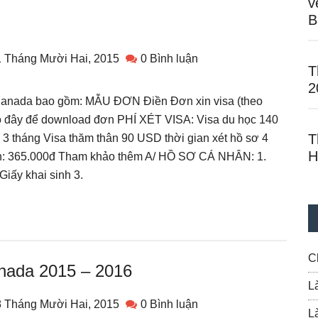
v
B
 Tháng Mười Hai, 2015
0 Bình luận
T
2
 Canada bao gồm: MẪU ĐƠN Điền Đơn xin visa (theo
o đây để download đơn PHÍ XÉT VISA: Visa du học 140
T
 3 tháng Visa thăm thân 90 USD thời gian xét hồ sơ 4
H
iện: 365.000đ Tham khảo thêm A/ HỒ SƠ CÁ NHÂN: 1.
Giấy khai sinh 3.
C
anada 2015 – 2016
L
 Tháng Mười Hai, 2015
0 Bình luận
L