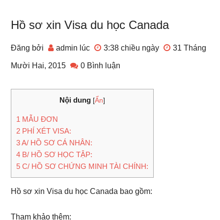
Hồ sơ xin Visa du học Canada
Đăng bởi
admin
lúc
3:38 chiều
ngày
31 Tháng
Mười Hai, 2015
0 Bình luận
Nội dung
[
Ẩn
]
1
MẪU ĐƠN
2
PHÍ XÉT VISA:
3
A/ HỒ SƠ CÁ NHÂN:
4
B/ HỒ SƠ HỌC TẬP:
5
C/ HỒ SƠ CHỨNG MINH TÀI CHÍNH:
Hồ sơ xin Visa du học Canada bao gồm:
Tham khảo thêm: