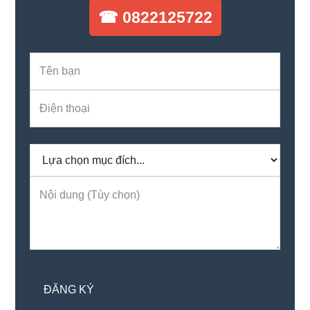
☎ 0822125722