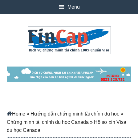
Skip
Skip
Skip
Skip
Menu
to
to
to
to
main
secondary
primary
footer
content
menu
sidebar
Home
»
Hướng dẫn chứng minh tài chính du học
»
Chứng minh tài chính du học Canada
» Hồ sơ xin Visa
du học Canada