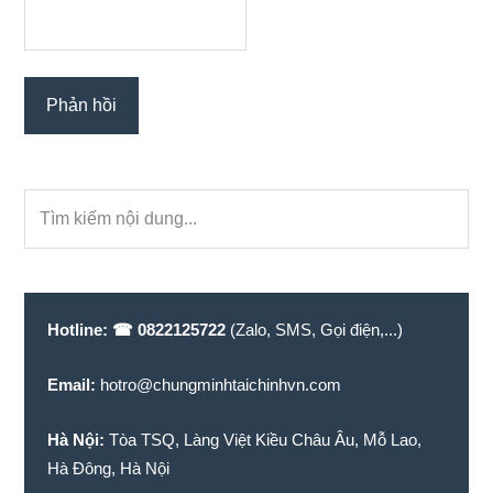
Primary
Tìm
Sidebar
kiếm
nội
dung...
Hotline:
☎ 0822125722
(Zalo, SMS, Gọi điện,...)
Email:
hotro@chungminhtaichinhvn.com
Hà Nội:
Tòa TSQ, Làng Việt Kiều Châu Âu, Mỗ Lao,
Hà Đông, Hà Nội