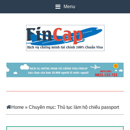
Skip
Skip
Skip
Skip
Menu
to
to
to
to
main
secondary
primary
footer
content
menu
sidebar
Home
» Chuyên mục: Thủ tục làm hộ chiếu passport