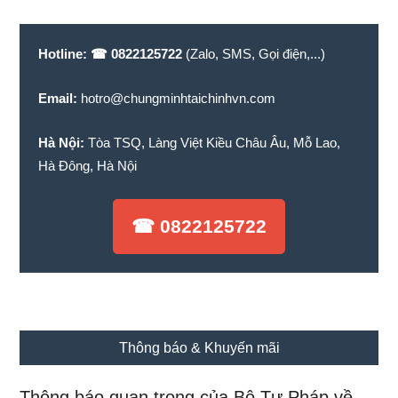
dung...
Hotline:
☎ 0822125722
(Zalo, SMS, Gọi điện,...)
Email:
hotro@chungminhtaichinhvn.com
Hà Nội:
Tòa TSQ, Làng Việt Kiều Châu Âu, Mỗ Lao,
Hà Đông, Hà Nội
☎ 0822125722
Thông báo & Khuyến mãi
Thông báo quan trọng của Bộ Tư Pháp về