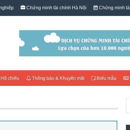
nghiệp
Chứng minh tài chính Hà Nội
Chứng minh tài
Hộ chiếu
Thông báo & Khuyến mãi
Biểu mẫu
P
T
S
k
nộ
du