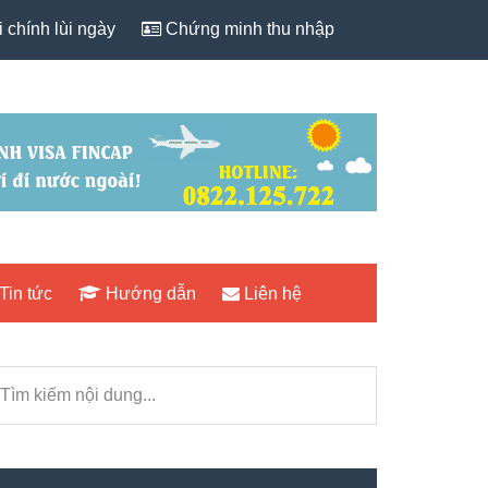
 chính lùi ngày
Chứng minh thu nhập
Tin tức
Hướng dẫn
Liên hệ
rimary
ìm
idebar
iếm
i
ng...