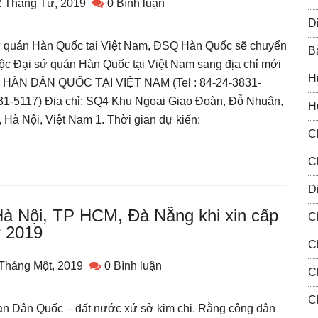
2 Tháng Tư, 2019
0 Bình luận
D
sứ quán Hàn Quốc tại Việt Nam, ĐSQ Hàn Quốc sẽ chuyển
B
ộc Đại sứ quán Hàn Quốc tại Việt Nam sang địa chỉ mới
H
 HÀN DÂN QUỐC TẠI VIỆT NAM (Tel : 84-24-3831-
31-5117) Địa chỉ: SQ4 Khu Ngoại Giao Đoàn, Đỗ Nhuận,
H
 Hà Nội, Việt Nam 1. Thời gian dự kiến:
C
C
Dị
 Hà Nội, TP HCM, Đà Nẵng khi xin cấp
C
ừ 2019
C
Tháng Một, 2019
0 Bình luận
C
C
Hàn Dân Quốc – đất nước xứ sở kim chi. Rằng công dân