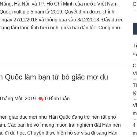
 Nẵng, Hà Nội, và TP. Hồ Chí Minh của nước Việt Nam,
C
Quốc multiple 5 năm từ 2019. Quyết định được chính
 ngày 27/11/2018 và thông qua vào 3/12/2018. Đây được
ạng làm tăng tình hữu nghị giữa hai dân tộc. Cũng như
T
uy
C
V
n Quốc làm bạn từ bỏ giấc mơ du
T
l
Tháng Một, 2019
0 Bình luận
V
m
 nền giáo dục mới như Hàn Quốc đang trở nên rất phổ
Nam. Các bạn trẻ với mong muốn trải nghiệm đất Hàn nên
4
u đi du học. Chuyện thực hiện hồ sơ visa đi sang Hàn
m