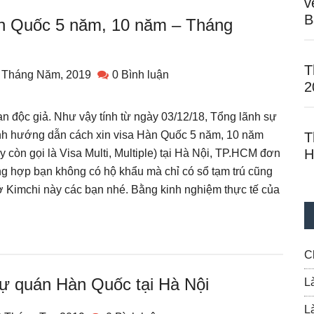
v
B
àn Quốc 5 năm, 10 năm – Tháng
T
 Tháng Năm, 2019
0 Bình luận
2
 độc giả. Như vậy tính từ ngày 03/12/18, Tổng lãnh sự
h hướng dẫn cách xin visa Hàn Quốc 5 năm, 10 năm
T
H
 còn gọi là Visa Multi, Multiple) tại Hà Nội, TP.HCM đơn
ng hợp bạn không có hộ khẩu mà chỉ có sổ tạm trú cũng
ở Kimchi này các bạn nhé. Bằng kinh nghiệm thực tế của
C
ự quán Hàn Quốc tại Hà Nội
L
L