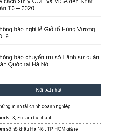
ề cách xử lý COE và VISA đến Nhật
ản T6 – 2020
hông báo nghỉ lễ Giỗ tổ Hùng Vương
019
hông báo chuyển trụ sở Lãnh sự quán
àn Quốc tại Hà Nội
Nổi bật nhất
hứng minh tài chính doanh nghiệp
àm KT3, Sổ tạm trú nhanh
àm sổ hộ khẩu Hà Nội, TP HCM giá rẻ