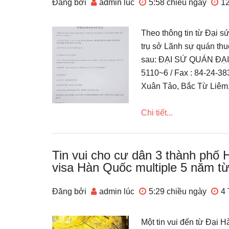
Đăng bởi
admin
lúc
5:58 chiều
ngày
1
Theo thông tin từ Đại 
trụ sở Lãnh sự quán thu
sau: ĐẠI SỨ QUÁN ĐẠI
5110~6 / Fax : 84-24-38
Xuân Tảo, Bắc Từ Liêm,
Chi tiết...
Tin vui cho cư dân 3 thành phố
visa Hàn Quốc multiple 5 năm t
Đăng bởi
admin
lúc
5:29 chiều
ngày
4 
Một tin vui đến từ Đại 