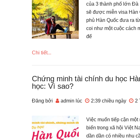
của 3 thành phố lớn Đà
sẽ được miễn visa Hàn 
phủ Hàn Quốc đưa ra từ
coi như một cuộc cách m
để
Chi tiết...
Chứng minh tài chính du học Hà
học: Vì sao?
Đăng bởi
admin
lúc
2:39 chiều
ngày
2 
Việc muốn tiếp cận một
biến trong xã hội Việt 
dần dần có nhiều nhu cầ