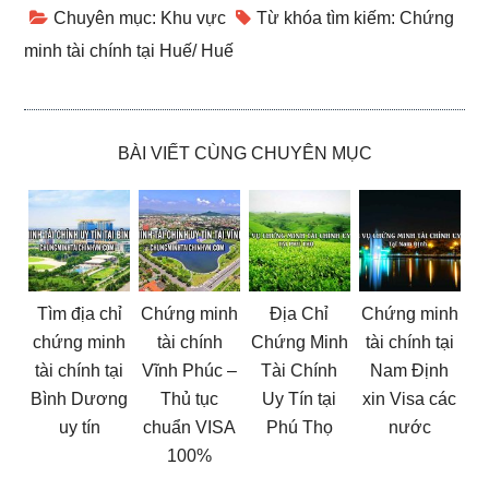
Chuyên mục:
Khu vực
Từ khóa tìm kiếm:
Chứng
minh tài chính tại Huế
/
Huế
BÀI VIẾT CÙNG CHUYÊN MỤC
Tìm địa chỉ
Chứng minh
Địa Chỉ
Chứng minh
chứng minh
tài chính
Chứng Minh
tài chính tại
tài chính tại
Vĩnh Phúc –
Tài Chính
Nam Định
Bình Dương
Thủ tục
Uy Tín tại
xin Visa các
uy tín
chuẩn VISA
Phú Thọ
nước
100%