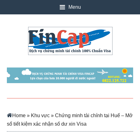
Skip
Skip
Skip
Skip
Menu
to
to
to
to
main
secondary
primary
footer
content
menu
sidebar
Home
»
Khu vực
» Chứng minh tài chính tại Huế – Mở
sổ tiết kiệm xác nhận số dư xin Visa