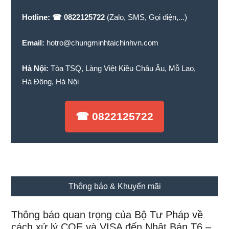
Hotline:
☎ 0822125722
(Zalo, SMS, Gọi điện,...)
Email:
hotro@chungminhtaichinhvn.com
Hà Nội:
Tòa TSQ, Làng Việt Kiều Châu Âu, Mỗ Lao,
Hà Đông, Hà Nội
☎ 0822125722
Thông báo & Khuyến mãi
Thông báo quan trọng của Bộ Tư Pháp về
cách xử lý COE và VISA đến Nhật Bản T6 –