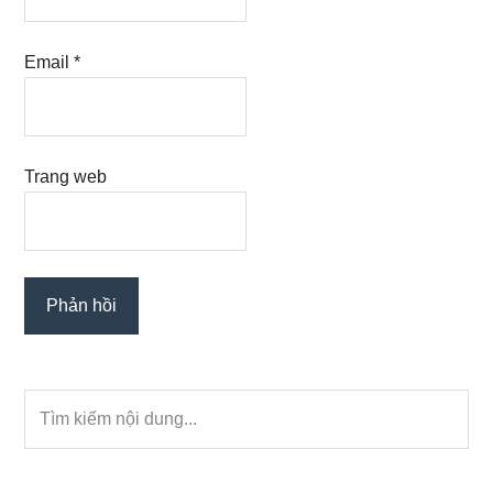
Email
*
Trang web
Primary
Tìm
Sidebar
kiếm
nội
dung...