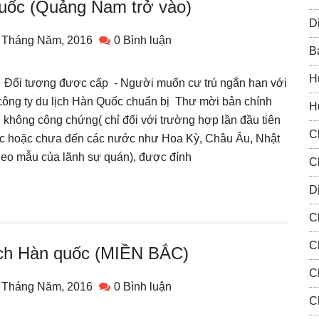
Quốc (Quảng Nam trở vào)
D
 Tháng Năm, 2016
0 Bình luận
B
H
ối tượng được cấp - Người muốn cư trú ngắn hạn với
 công ty du lịch Hàn Quốc chuẩn bị Thư mời bản chính
H
 không công chứng( chỉ đối với trường hợp lần đầu tiên
C
 hoặc chưa đến các nước như Hoa Kỳ, Châu Âu, Nhật
heo mẫu của lãnh sự quán), được đính
C
Dị
C
C
ịch Hàn quốc (MIỀN BẮC)
C
 Tháng Năm, 2016
0 Bình luận
C