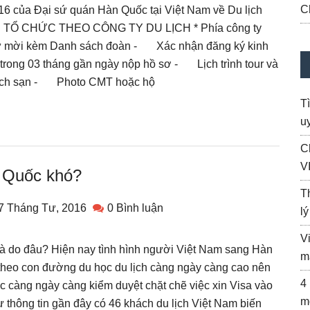
C
16 của Đại sứ quán Hàn Quốc tại Việt Nam về Du lịch
 TỔ CHỨC THEO CÔNG TY DU LỊCH * Phía công ty
 mời kèm Danh sách đoàn - Xác nhận đăng ký kinh
 trong 03 tháng gần ngày nộp hồ sơ - Lịch trình tour và
hách sạn - Photo CMT hoặc hộ
T
uy
C
V
n Quốc khó?
T
7 Tháng Tư, 2016
0 Bình luận
l
V
là do đâu? Hiện nay tình hình người Việt Nam sang Hàn
m
 theo con đường du học du lịch càng ngày càng cao nên
4
 càng ngày càng kiểm duyệt chặt chẽ việc xin Visa vào
m
 thông tin gần đây có 46 khách du lịch Việt Nam biến