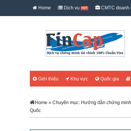
Skip
Skip
Skip
Skip
Home
Dịch vụ
CMTC doanh 
to
to
to
to
main
secondary
primary
footer
content
menu
sidebar
Giới thiệu
Khu vực
Quốc gia
Home
» Chuyên mục:
Hướng dẫn chứng minh t
Quốc