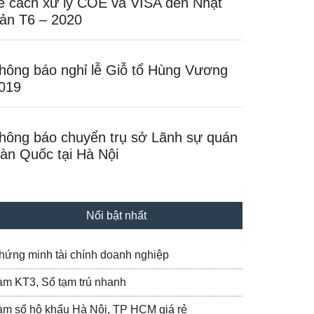
ề cách xử lý COE và VISA đến Nhật
ản T6 – 2020
hông báo nghỉ lễ Giỗ tổ Hùng Vương
019
hông báo chuyển trụ sở Lãnh sự quán
àn Quốc tại Hà Nội
Nổi bật nhất
hứng minh tài chính doanh nghiệp
àm KT3, Sổ tạm trú nhanh
àm sổ hộ khẩu Hà Nội, TP HCM giá rẻ