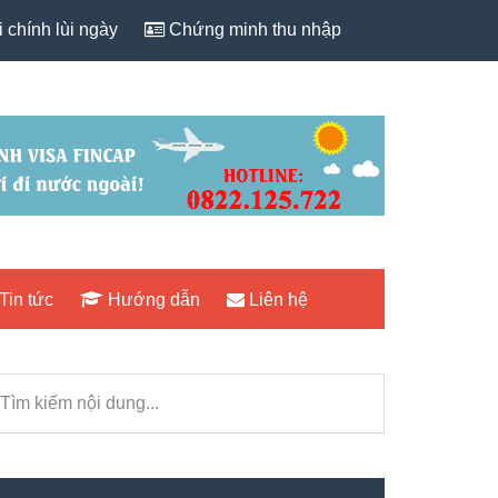
 chính lùi ngày
Chứng minh thu nhập
Tin tức
Hướng dẫn
Liên hệ
rimary
ìm
idebar
iếm
i
ng...