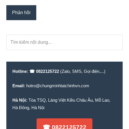
Primary
Tìm
Sidebar
kiếm
nội
dung...
Hotline:
☎ 0822125722
(Zalo, SMS, Gọi điện,...)
Email:
hotro@chungminhtaichinhvn.com
Hà Nội:
Tòa TSQ, Làng Việt Kiều Châu Âu, Mỗ Lao,
Hà Đông, Hà Nội
☎ 0822125722