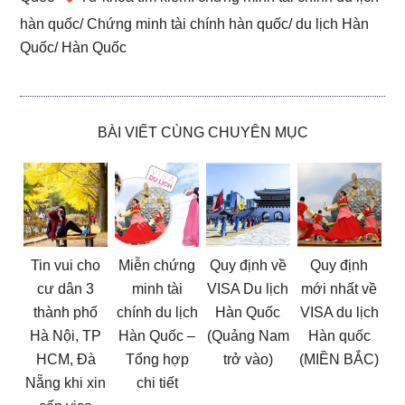
hàn quốc
/
Chứng minh tài chính hàn quốc
/
du lịch Hàn
Quốc
/
Hàn Quốc
BÀI VIẾT CÙNG CHUYÊN MỤC
Tin vui cho
Miễn chứng
Quy định về
Quy định
cư dân 3
minh tài
VISA Du lịch
mới nhất về
thành phố
chính du lịch
Hàn Quốc
VISA du lịch
Hà Nội, TP
Hàn Quốc –
(Quảng Nam
Hàn quốc
HCM, Đà
Tổng hợp
trở vào)
(MIỀN BẮC)
Nẵng khi xin
chi tiết