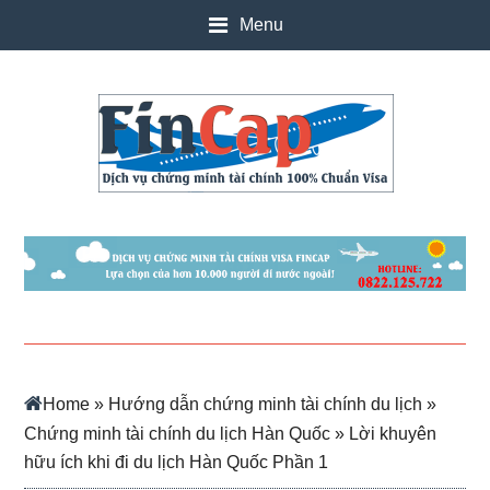
Skip
Skip
Skip
Skip
Menu
to
to
to
to
main
secondary
primary
footer
content
menu
sidebar
Home
»
Hướng dẫn chứng minh tài chính du lịch
»
Chứng minh tài chính du lịch Hàn Quốc
» Lời khuyên
hữu ích khi đi du lịch Hàn Quốc Phần 1