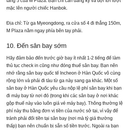
tầng 5 của M Plaza. Bạn chỉ cần đăng ký và đợi tới lượt
mặc lên người chiếc Hanbok.
Địa chỉ: Từ ga Myeongdong, ra cửa số 4 đi thẳng 150m,
M Plaza nằm ngay phía bên tay phải.
10. Đến sân bay sớm
Hãy đảm bảo đến trước giờ bay ít nhất 1-2 tiếng để làm
thủ tục check in cũng như đóng thuế sân bay. Bạn nên
nhớ rằng sân bay quốc tế Incheon ở Hàn Quốc vô cùng
rộng lớn và phải đi tàu từ ga này sang ga khác. Một số
sân bay ở Hàn Quốc yêu cầu nộp lệ phí sân bay khi bạn
đi máy bay từ nơi đó (trong khi các sân bay ở nơi khác
gộp thuế này vào luôn giá vé máy bay). Thông thường lệ
phí này thu bằng đơn vị tiền của nước sở tại, vì vậy để
tránh phải đổi tiền tại sân bay (nơi mà tỷ giá thường
thấp) bạn nên chuẩn bị sẵn số tiền trước. Ngoài ra bạn