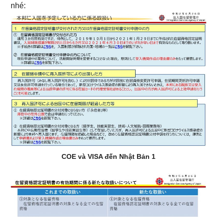
nhé:
COE và VISA đến Nhật Bản 1