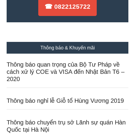
☎ 0822125722
Thông báo & Khuyến mãi
Thông báo quan trọng của Bộ Tư Pháp về
cách xử lý COE và VISA đến Nhật Bản T6 –
2020
Thông báo nghỉ lễ Giỗ tổ Hùng Vương 2019
Thông báo chuyển trụ sở Lãnh sự quán Hàn
Quốc tại Hà Nội