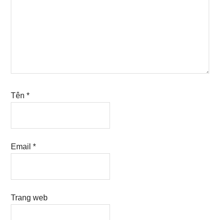
Tên
*
Email
*
Trang web