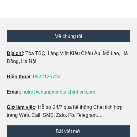
Footer
Về chúng tôi
Địa chỉ
:
Tòa TSQ, Làng Việt Kiều Châu Âu, Mỗ Lao, Hà
Đông, Hà Nội
Điện thoại
:
0822125722
Email
:
hotro@chungminhtaichinhvn.com
Giờ làm việc
:
Hỗ trợ 24/7 qua hệ thống Chat tích hợp
trang Web, Call, SMS, Zalo, Fb, Telegram,…
Bài viết mới