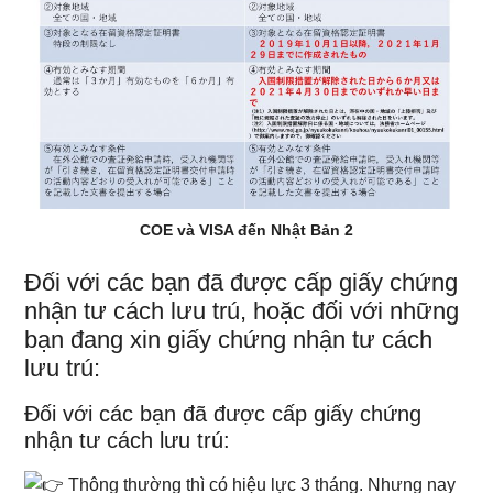
COE và VISA đến Nhật Bản 2
Đối với các bạn đã được cấp giấy chứng
nhận tư cách lưu trú, hoặc đối với những
bạn đang xin giấy chứng nhận tư cách
lưu trú:
Đối với các bạn đã được cấp giấy chứng
nhận tư cách lưu trú:
Thông thường thì có hiệu lực 3 tháng. Nhưng nay