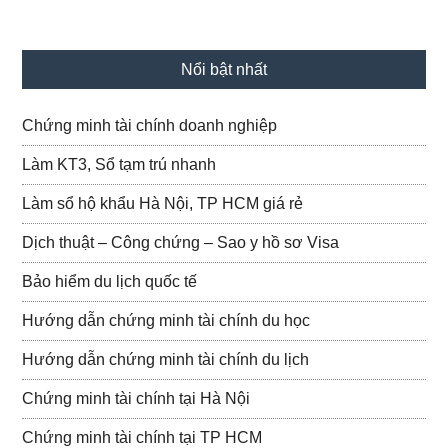
Nổi bật nhất
Chứng minh tài chính doanh nghiệp
Làm KT3, Sổ tạm trú nhanh
Làm sổ hộ khẩu Hà Nội, TP HCM giá rẻ
Dịch thuật – Công chứng – Sao y hồ sơ Visa
Bảo hiểm du lịch quốc tế
Hướng dẫn chứng minh tài chính du học
Hướng dẫn chứng minh tài chính du lịch
Chứng minh tài chính tại Hà Nội
Chứng minh tài chính tại TP HCM