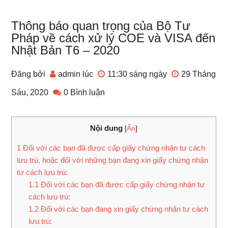
Thông báo quan trọng của Bộ Tư
Pháp về cách xử lý COE và VISA đến
Nhật Bản T6 – 2020
Đăng bởi
admin
lúc
11:30 sáng
ngày
29 Tháng
Sáu, 2020
0 Bình luận
Nội dung
[
Ẩn
]
1
Đối với các bạn đã được cấp giấy chứng nhận tư cách
lưu trú, hoặc đối với những bạn đang xin giấy chứng nhận
tư cách lưu trú:
1.1
Đối với các bạn đã được cấp giấy chứng nhận tư
cách lưu trú:
1.2
Đối với các bạn đang xin giấy chứng nhận tư cách
lưu trú: