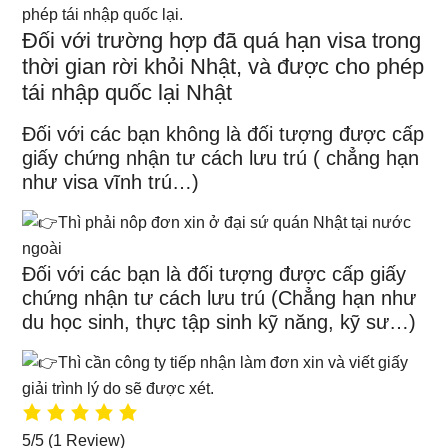
phép tái nhập quốc lại.
Đối với trường hợp đã quá hạn visa trong
thời gian rời khỏi Nhật, và được cho phép
tái nhập quốc lại Nhật
Đối với các bạn không là đối tượng được cấp
giấy chứng nhận tư cách lưu trú ( chẳng hạn
như visa vĩnh trú…)
Thì phải nôp đơn xin ở đại sứ quán Nhật tại nước
ngoài
Đối với các bạn là đối tượng được cấp giấy
chứng nhận tư cách lưu trú (Chẳng hạn như
du học sinh, thực tập sinh kỹ năng, kỹ sư…)
Thì cần công ty tiếp nhận làm đơn xin và viết giấy
giải trình lý do sẽ được xét.
5/5
(1 Review)