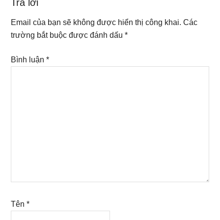
Reader
Trả lời
Interactions
Email của bạn sẽ không được hiển thị công khai.
Các
trường bắt buộc được đánh dấu
*
Bình luận
*
Tên
*