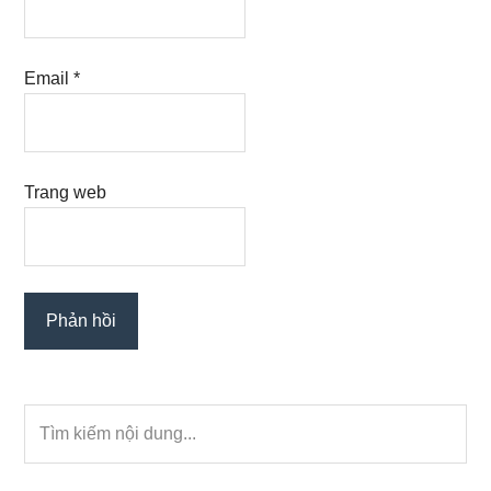
Email
*
Trang web
Primary
Tìm
Sidebar
kiếm
nội