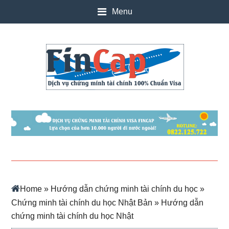
Skip
Skip
Skip
Skip
Menu
to
to
to
to
main
secondary
primary
footer
content
menu
sidebar
Home
»
Hướng dẫn chứng minh tài chính du học
»
Chứng minh tài chính du học Nhật Bản
» Hướng dẫn
chứng minh tài chính du học Nhật