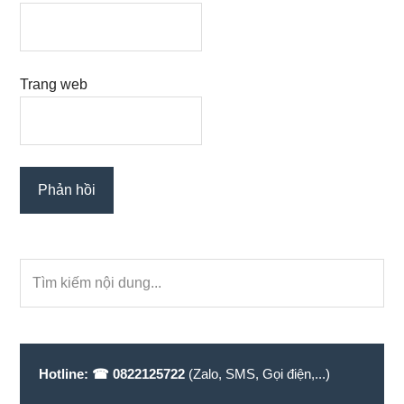
Trang web
Primary
Tìm
Sidebar
kiếm
nội
dung...
Hotline:
☎ 0822125722
(Zalo, SMS, Gọi điện,...)