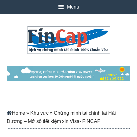
Skip
Skip
Skip
Skip
Menu
to
to
to
to
main
secondary
primary
footer
content
menu
sidebar
Home
»
Khu vực
» Chứng minh tài chính tại Hải
Dương – Mở sổ tiết kiệm xin Visa- FINCAP