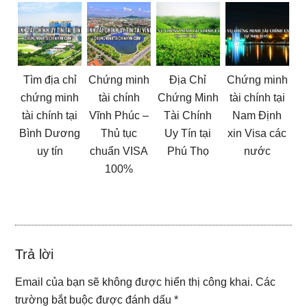
Tìm địa chỉ
Chứng minh
Địa Chỉ
Chứng minh
chứng minh
tài chính
Chứng Minh
tài chính tại
tài chính tại
Vĩnh Phúc –
Tài Chính
Nam Định
Bình Dương
Thủ tục
Uy Tín tại
xin Visa các
uy tín
chuẩn VISA
Phú Thọ
nước
100%
Reader
Trả lời
Interactions
Email của bạn sẽ không được hiển thị công khai.
Các
trường bắt buộc được đánh dấu
*