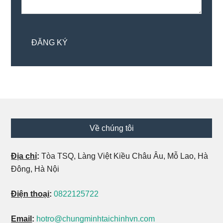
Footer
Về chúng tôi
Địa chỉ
:
Tòa TSQ, Làng Việt Kiều Châu Âu, Mỗ Lao, Hà
Đông, Hà Nội
Điện thoại
:
0822125722
Email
:
hotro@chungminhtaichinhvn.com