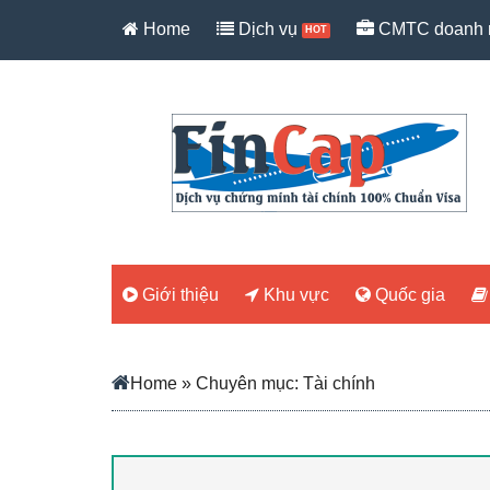
Skip
Skip
Skip
Skip
Home
Dịch vụ
CMTC doanh 
to
to
to
to
main
secondary
primary
footer
content
menu
sidebar
Giới thiệu
Khu vực
Quốc gia
Home
» Chuyên mục: Tài chính