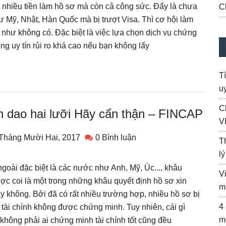
 nhiều tiền làm hồ sơ mà còn cả công sức. Đấy là chưa
C
ư Mỹ, Nhật, Hàn Quốc mà bị trượt Visa. Thì cơ hội làm
n như không có. Đặc biệt là việc lựa chọn dịch vụ chứng
ông uy tín rủi ro khá cao nếu bạn không lấy
T
uy
C
on dao hai lưỡi Hãy cẩn thận – FINCAP
V
Tháng Mười Hai, 2017
0 Bình luận
T
l
ngoài đặc biệt là các nước như Anh, Mỹ, Úc..., khâu
V
ợc coi là một trong những khâu quyết định hồ sơ xin
m
 không. Bởi đã có rất nhiều trường hợp, nhiều hồ sơ bị
4
g tài chính không được chứng minh. Tuy nhiên, cái gì
m
 không phải ai chứng minh tài chính tốt cũng đều