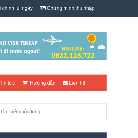
 chính lùi ngày
Chứng minh thu nhập
Tin tức
Hướng dẫn
Liên hệ
rimary
ìm
idebar
iếm
i
ng...