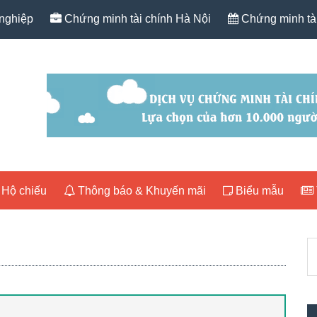
nghiệp
Chứng minh tài chính Hà Nội
Chứng minh tài
Hộ chiếu
Thông báo & Khuyến mãi
Biểu mẫu
P
T
S
k
nộ
du