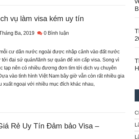
v
B
ch vụ làm visa kém uy tín
T
Tháng Ba, 2019
0 Bình luận
2
ể mỗi cư dân nước ngoài được nhập cảnh vào đất nước
 tới đại sứ quán/lãnh sự quán để xin cấp visa. Song vì
T
H
ức tạp nên có nhiều đương đơn tìm tới dịch vụ chuyên
 Dựa vào tình hình Việt Nam bây giờ vẫn còn rất nhiều gia
u xuất ngoại với nhiều mục đích khác nhau,
C
Giá Rẻ Uy Tín Đảm bảo Visa –
L
L