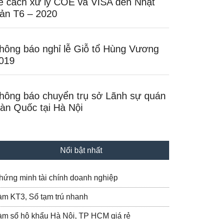
ề cách xử lý COE và VISA đến Nhật
ản T6 – 2020
hông báo nghỉ lễ Giỗ tổ Hùng Vương
019
hông báo chuyển trụ sở Lãnh sự quán
àn Quốc tại Hà Nội
Nổi bật nhất
hứng minh tài chính doanh nghiệp
àm KT3, Sổ tạm trú nhanh
àm sổ hộ khẩu Hà Nội, TP HCM giá rẻ