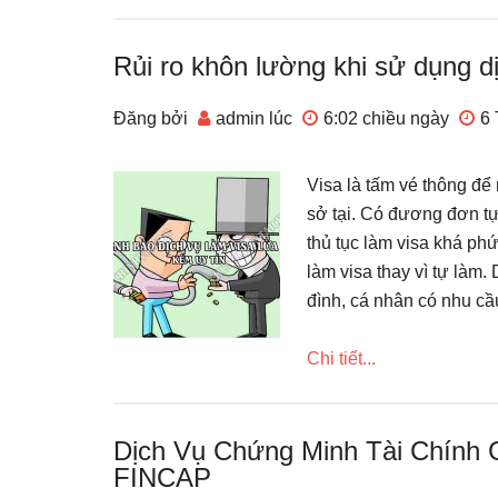
Rủi ro khôn lường khi sử dụng dị
Đăng bởi
admin
lúc
6:02 chiều
ngày
6 
Visa là tấm vé thông đ
sở tại. Có đương đơn tự
thủ tục làm visa khá ph
làm visa thay vì tự làm.
đình, cá nhân có nhu cầ
Chi tiết...
Dịch Vụ Chứng Minh Tài Chính 
FINCAP