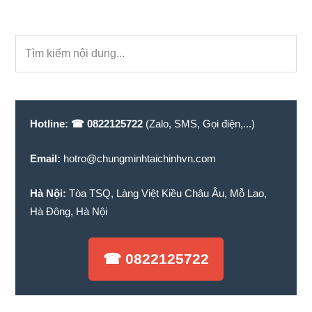
Primary
Tìm
Sidebar
kiếm
nội
dung...
Hotline:
☎ 0822125722
(Zalo, SMS, Gọi điện,...)
Email:
hotro@chungminhtaichinhvn.com
Hà Nội:
Tòa TSQ, Làng Việt Kiều Châu Âu, Mỗ Lao,
Hà Đông, Hà Nội
☎ 0822125722