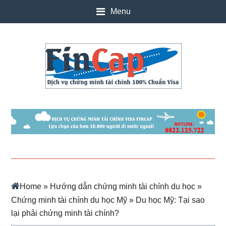
Skip
Skip
Skip
Skip
Menu
to
to
to
to
main
secondary
primary
footer
content
menu
sidebar
Home
»
Hướng dẫn chứng minh tài chính du học
»
Chứng minh tài chính du học Mỹ
» Du học Mỹ: Tại sao
lại phải chứng minh tài chính?