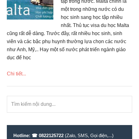
tập trong nước. Malta chính là
một trong những nước có du
học sinh sang học tập nhiều
nhất. Thủ tục visa du học Malta
cũng rất dễ dàng. Trước đây, rất nhiều học sinh, sinh
viên và các bậc phụ huynh thường lựa chọn các nước
như Anh, Mỹ,.. Hay một số nước phát triển ngành giáo
dục để học
Chi tiết...
Primary
Tìm
Sidebar
kiếm
nội
dung...
Hotline:
☎ 0822125722
(Zalo, SMS, Gọi điện,...)