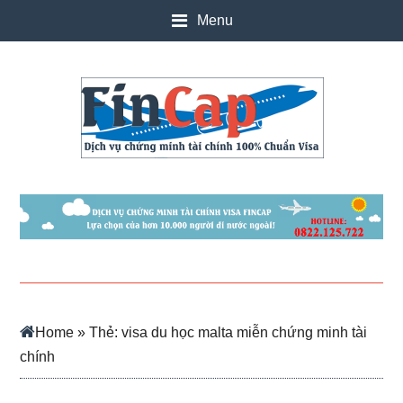
Skip
Skip
Skip
Skip
Menu
to
to
to
to
main
secondary
primary
footer
content
menu
sidebar
Home
» Thẻ: visa du học malta miễn chứng minh tài
chính