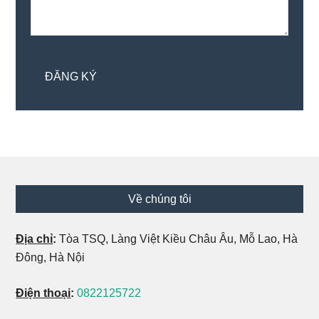
Footer
Về chúng tôi
Địa chỉ
:
Tòa TSQ, Làng Việt Kiều Châu Âu, Mỗ Lao, Hà
Đông, Hà Nội
Điện thoại
:
0822125722